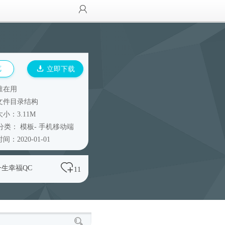
览
立即下载
谁在用
文件目录结构
小：3.11M
分类：
模板
-
手机移动端
间：2020-01-01
一生幸福QC
11