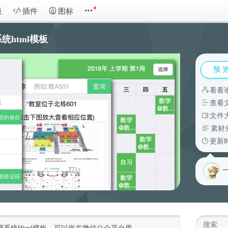
板
插件
图标
html模板
预 
看看
查看
文件大
素材
更新时